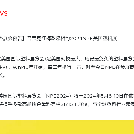
WS
外展会预告】普莱克红梅邀您相约2024NPE美国塑料展！
E(美国国际塑料展览会)是美国规模最大、历史最悠久的塑料展
主办。从1946年开始，每三年举行一届，时至今日NPE在参
长。
美国国际塑料展览会（NPE2024）将于2024年5月6-10
将携手多款高品质色母料亮相S17151E展位，与全球塑料行业