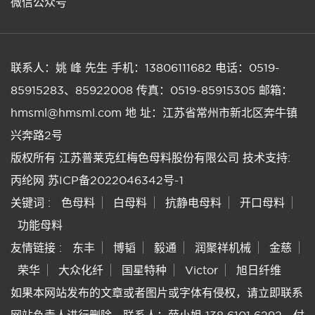
微信公众号
联系人：姚 峰 先生
手机：13806111682
电话：0519-
85915283、85922008
传真：0519-85915305
邮箱：
hmsml@hmsml.com
地 址：江苏省常州市新北区奔牛镇
兴奔路2号
版权所有 江苏普莱克红梅色母料股份有限公司
技术支持:
丙纶网
苏ICP备2022046342号-1
关键词 :
色母料
白母料
抗静电母料
开口母料
功能母料
友情链接 :
东丰
博韬
毅通
润聚祥机械
金慈
荣华
大众化纤
国星特种
Victor
旭日纤维
如果本网站发布的文章或者图片或字体有侵权，请立即联系